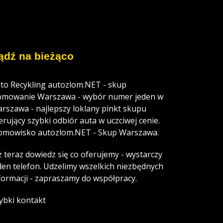
ądź na bieżąco
to Recykling autozlom.NET - skup
omowanie Warszawa - wybór numer jeden w
rszawa - najlepszy loklany pinkt skupu
erujący szybki odbiór auta w uczciwej cenie.
omowisko autozlom.NET - Skup Warszawa.
ż teraz dowiedz się co oferujemy - wystarczy
den telefon. Udzelimy wszelkich niezbędnych
formacji - zapraszamy do współpracy.
ybki kontakt