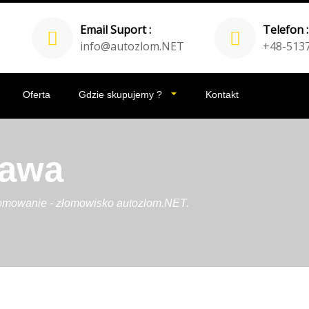
Email Suport :
Telefon :
info@autozlom.NET
+48-513
Oferta
Gdzie skupujemy ?
Kontakt
zawa
łomowanie - złomowisko autozlom.NET.