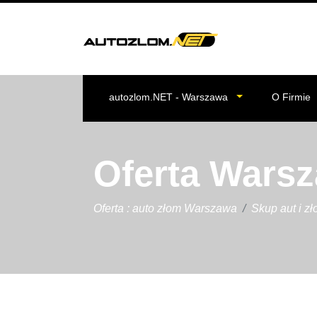
autozlom.NET - Warszawa
O Firmie
Oferta Wars
Oferta : auto złom Warszawa
Skup aut i z