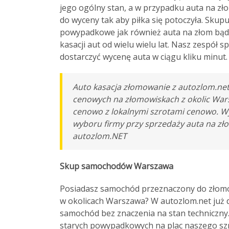
jego ogólny stan, a w przypadku auta na z
do wyceny tak aby piłka się potoczyła. Sku
powypadkowe jak również auta na złom bądź
kasacji aut od wielu wielu lat. Nasz zespół s
dostarczyć wycenę auta w ciągu kliku minut.
Auto kasacja złomowanie z autozlom.net
cenowych na złomowiskach z okolic Wars
cenowo z lokalnymi szrotami cenowo. Wyb
wyboru firmy przy sprzedaży auta na zło
autozlom.NET
Skup samochodów Warszawa
Posiadasz samochód przeznaczony do złomo
w okolicach Warszawa? W autozlom.net już 
samochód bez znaczenia na stan techniczny.
starych powypadkowych na plac naszego szr