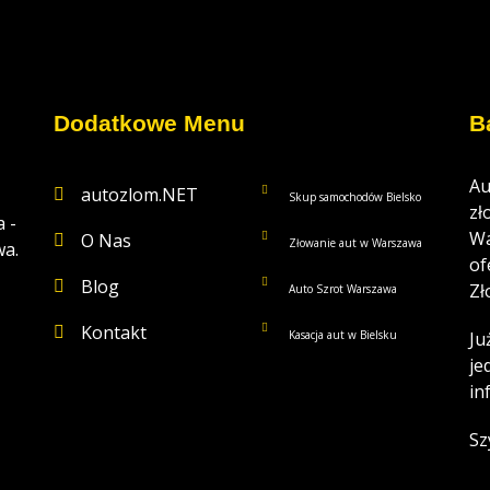
Dodatkowe Menu
B
Au
autozlom.NET
Skup samochodów Bielsko
zł
 -
Wa
O Nas
Złowanie aut w Warszawa
a.
of
Blog
Zł
Auto Szrot Warszawa
Kontakt
Kasacja aut w Bielsku
Ju
je
in
Sz