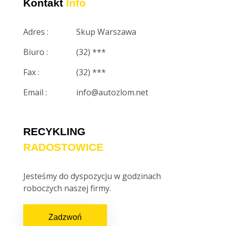
Kontakt
Info
Adres :
Skup Warszawa
Biuro :
(32) ***
Fax :
(32) ***
Email :
info@autozlom.net
RECYKLING
RADOSTOWICE
Jesteśmy do dyspozycju w godzinach
roboczych naszej firmy.
Zadzwoń